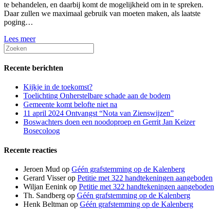
te behandelen, en daarbij komt de mogelijkheid om in te spreken.
Daar zullen we maximaal gebruik van moeten maken, als laatste
poging…
Lees meer
Recente berichten
Kijkje in de toekomst?
Toelichting Onherstelbare schade aan de bodem
Gemeente komt belofte niet na
11 april 2024 Ontvangst “Nota van Zienswijzen”
Boswachters doen een noodoproep en Gerrit Jan Keizer
Bosecoloog
Recente reacties
Jeroen Mud
op
Géén grafstemming op de Kalenberg
Gerard Visser
op
Petitie met 322 handtekeningen aangeboden
Wiljan Eenink
op
Petitie met 322 handtekeningen aangeboden
Th. Sandberg
op
Géén grafstemming op de Kalenberg
Henk Beltman
op
Géén grafstemming op de Kalenberg